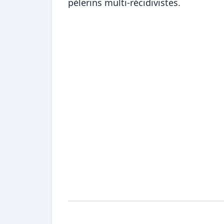
pèlerins multi-récidivistes.